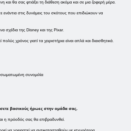
η και θα σας φτιάξει τη διάθεση ακόμα και σε μια ζοφερή μέρα.
 ενάντια στις δυνάμεις του σκότους που επιδιώκουν να
α σχέδια της Disney και της Pixar.
πολύς χρόνος γιατί τα χειριστήρια είναι απλά και διαισθητικά.
ενσωματωμένη συνομιλία
ήσετε βασικούς ήρωες στην ομάδα σας.
και η πρόοδός σας θα επιβραδυνθεί.
εί να χρειαστεί να αντικατασταθούν με ισχυρότερα.