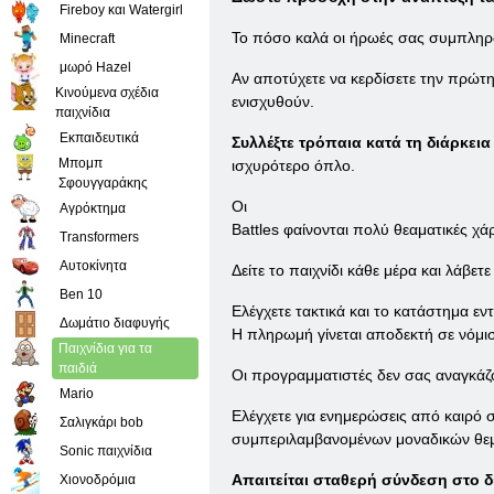
Fireboy και Watergirl
Το πόσο καλά οι ήρωές σας συμπληρών
Minecraft
μωρό Hazel
Αν αποτύχετε να κερδίσετε την πρώτη
Κινούμενα σχέδια
ενισχυθούν.
παιχνίδια
Εκπαιδευτικά
Συλλέξτε τρόπαια κατά τη διάρκει
Μπομπ
ισχυρότερο όπλο.
Σφουγγαράκης
Οι
Αγρόκτημα
Battles φαίνονται πολύ θεαματικές χά
Transformers
Αυτοκίνητα
Δείτε το παιχνίδι κάθε μέρα και λάβε
Ben 10
Ελέγχετε τακτικά και το κατάστημα εντ
Δωμάτιο διαφυγής
Η πληρωμή γίνεται αποδεκτή σε νόμισ
Παιχνίδια για τα
παιδιά
Οι προγραμματιστές δεν σας αναγκάζο
Mario
Ελέγχετε για ενημερώσεις από καιρό σ
Σαλιγκάρι bob
συμπεριλαμβανομένων μοναδικών θεμ
Sonic παιχνίδια
Απαιτείται σταθερή σύνδεση στο δι
Χιονοδρόμια