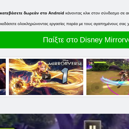
ο κατεβάσετε δωρεάν στο Android
κάνοντας κλικ στον σύνδεσμο σε αυ
ιασκεδάσετε ολοκληρώνοντας εργασίες παρέα με τους αγαπημένους σας 
Παίξτε στο Disney Mirrorv