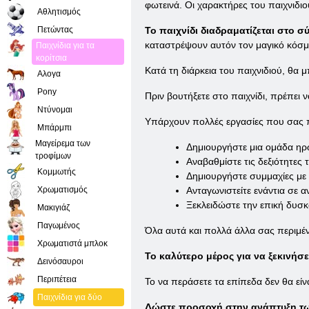
φωτεινά. Οι χαρακτήρες του παιχνιδιο
Αθλητισμός
Πετώντας
Το παιχνίδι διαδραματίζεται στο σ
καταστρέψουν αυτόν τον μαγικό κόσμ
Παιχνίδια για τα
κορίτσια
Κατά τη διάρκεια του παιχνιδιού, θα 
Αλογα
Pony
Πριν βουτήξετε στο παιχνίδι, πρέπει ν
Ντύνομαι
Υπάρχουν πολλές εργασίες που σας πε
Μπάρμπι
Μαγείρεμα των
Δημιουργήστε μια ομάδα ηρ
τροφίμων
Αναβαθμίστε τις δεξιότητες
Κομμωτής
Δημιουργήστε συμμαχίες με
Χρωματισμός
Ανταγωνιστείτε ενάντια σε 
Ξεκλειδώστε την επική δυσκο
Μακιγιάζ
Παγωμένος
Όλα αυτά και πολλά άλλα σας περιμέ
Χρωματιστά μπλοκ
Το καλύτερο μέρος για να ξεκινήσ
Δεινόσαυροι
Περιπέτεια
Το να περάσετε τα επίπεδα δεν θα εί
Παιχνίδια για δύο
Δώστε προσοχή στην ανάπτυξη τω