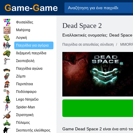
Φυσαλίδες
Dead Space 2
Mahjong
Εναλλακτικές ονομασίες: Dead Space
Λογική
Παιχνίδια σε απευθείας σύνδεση
MMORPG
Παιχνίδια για αγόρια
δεξαμενή παιχνίδια
Σκοποβολή
Παιχνίδια αγώνα
Ζόμπι
Περιπέτεια
Ποδόσφαιρο
Lego NinjaGo
Spider-Man
Στρατηγική
Πόλεμος
Game Dead Space 2 είναι ένα από τα
Σκοπευτής ελεύθερος