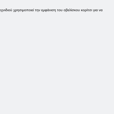
ιχνιδιού χρησιμοποιεί την εμφάνιση του οβελίσκου κορίτσι για να