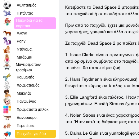
Αθλητισμός
Κατεβάστε το Dead Space 2 μπορείτε 
Πετώντας
του παιχνιδιού ή οποιουδήποτε άλλο
Παιχνίδια για τα
Πριν από το παιχνίδι, έχετε μια μοναδ
κορίτσια
χαρακτήρες, γραφικά και άλλα στοιχεί
Αλογα
Pony
Σε παιχνίδι Dead Space 2 pc παίζετε 
Ντύνομαι
1. Isaac Clarke είναι ο πρωταγωνιστ
Μπάρμπι
από ορισμένα συμβάντα στο παιχνίδι, 
Μαγείρεμα των
το κάνει, θα υποστεί μια ζωή.
τροφίμων
Κομμωτής
2. Hans Teydmann είναι κληρονομική 
Χρωματισμός
θεωρείται ο κύριος αντίπαλος του Ισ
Μακιγιάζ
3. Ellie Langford είναι πιλότος. Ήταν
Παγωμένος
μηχανημάτων. Επειδή Strauss έχασε το
Χρωματιστά μπλοκ
4. Nolan Stross είναι ένας χαρακτήρα
Δεινόσαυροι
του. Ήταν κατά τη διάρκεια μιας από τ
Περιπέτεια
5. Daina Le Guin είναι yunitologii φα
Παιχνίδια για δύο