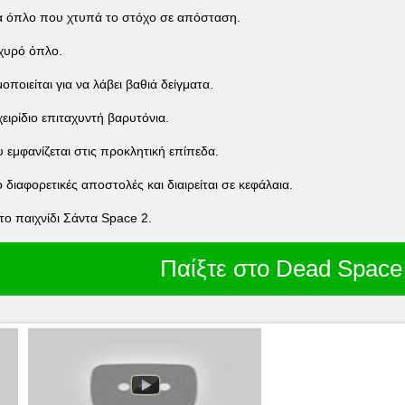
να όπλο που χτυπά το στόχο σε απόσταση.
σχυρό όπλο.
ποιείται για να λάβει βαθιά δείγματα.
χειρίδιο επιταχυντή βαρυτόνια.
εμφανίζεται στις προκλητική επίπεδα.
διαφορετικές αποστολές και διαιρείται σε κεφάλαια.
ο παιχνίδι Σάντα Space 2.
Παίξτε στο Dead Space