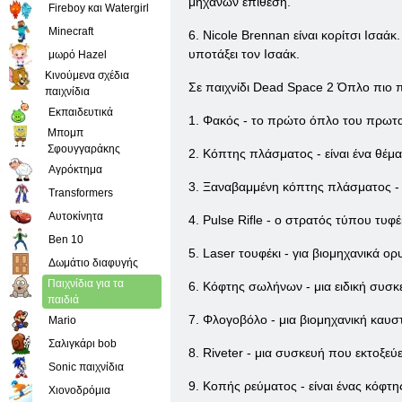
μηχανών επίθεση.
Fireboy και Watergirl
Minecraft
6. Nicole Brennan είναι κορίτσι Ισαά
υποτάξει τον Ισαάκ.
μωρό Hazel
Κινούμενα σχέδια
Σε παιχνίδι Dead Space 2 Όπλο πιο 
παιχνίδια
Εκπαιδευτικά
1. Φακός - το πρώτο όπλο του πρωτ
Μπομπ
Σφουγγαράκης
2. Κόπτης πλάσματος - είναι ένα θέμ
Αγρόκτημα
3. Ξαναβαμμένη κόπτης πλάσματος - 
Transformers
Αυτοκίνητα
4. Pulse Rifle - ο στρατός τύπου τυφέ
Ben 10
5. Laser τουφέκι - για βιομηχανικά ο
Δωμάτιο διαφυγής
Παιχνίδια για τα
6. Κόφτης σωλήνων - μια ειδική συσκε
παιδιά
7. Φλογοβόλο - μια βιομηχανική καυ
Mario
Σαλιγκάρι bob
8. Riveter - μια συσκευή που εκτοξεύε
Sonic παιχνίδια
9. Κοπής ρεύματος - είναι ένας κόφτη
Χιονοδρόμια