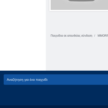
Παιχνίδια σε απευθείας σύνδεση
MMORPG