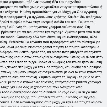
ία του μικρότερου πλήρως συνεπή ιδέα του παιχνιδιού.
ορείτε να παίξετε χωρίς να χρειάζεται να εγκαταστήσετε πελάτες ή
 στο ελάχιστο. Η μόνη προϋπόθεση για να Μάχη για Gea εγγραφή,
ι ήδη προσαρμοστεί για αγγλόφωνους χρήστες. Και έτσι δεν υπάρχουν
εθεί ακριβώς πάνω στην κεντρική σελίδα του site. Γεμίστε το,
ε τη διεύθυνση του υπάρχοντος γραμματοκιβωτίου σας. Στη
 βρίσκεστε και να τερματίσετε την εγγραφή. Αμέσως μετά από αυτό
online mode. Gameplay εδώ είναι δυναμική και ενδιαφέρουσα, αλλά
ιώτη. Εκτελέστε μια εργασία που προσφέρεται από το σύστημα για
ο τέλος, είναι μια νίκη! Δίδακτρα gamer παίρνει το πρώτο κατάστρωμα
ιαφέρουσα. Λεπτομέρειες της, θα ξέρετε πότε μπορείτε να αρχίσετε
- η συνήθης κόσμο στον οποίο ζουν οι άνθρωποι. Όπως και αλλού στην
ρωποι της Γαίας το ήξερε. Μόλις οι δυνάμεις του κακού ήταν σε θέση
ν ξεκινάτε στη μάχη για την Gea παιχνίδι, να μάθουν ότι ο αριθμός
 απειλή. Και μόνο μπορεί να αντιμετωπίσει με όλα τα κακά καταπατά
ετε τη δική σας τακτική. Συμπεριλάβετε τη λογική - το βέβηλο στο
λήξει με τις πιο κατάλληλες τακτικές, επιτρέποντας βυθίσει γρήγορα
τε Μάχη για Gea σας με χαρακτήρες που ελέγχονται από
 τόσο ενδιαφέρουσα όσο το δυνατόν. Το έργο έχει μια σειρά από
νάμεις της τάξης, που αποτελείται από Elf Ιέρειες και Άγγελοι.
conids. Πολύ ικανοποιημένος ότι η μάχη για την Gea παίξετε δωρεάν.