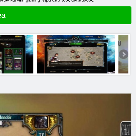
ντων και νίκη gaming πέρα ​​από τους αντιπάλους.
ea