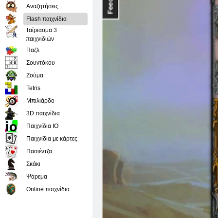
Αναζητήσεις
Flash παιχνίδια
Ταίριασμα 3
παιχνιδιών
Παζλ
Σουντόκου
Ζούμα
Tetris
Μπιλιάρδο
3D παιχνίδια
Παιχνίδια IO
Παιχνίδια με κάρτες
Πασιέντζα
Σκάκι
Ψάρεμα
Online παιχνίδια