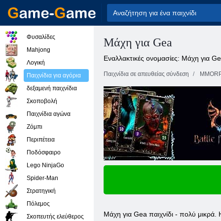
Φυσαλίδες
Μάχη για Gea
Mahjong
Εναλλακτικές ονομασίες: Μάχη για G
Λογική
Παιχνίδια σε απευθείας σύνδεση
MMORPG
Παιχνίδια για αγόρια
δεξαμενή παιχνίδια
Σκοποβολή
Παιχνίδια αγώνα
Ζόμπι
Περιπέτεια
Ποδόσφαιρο
Lego NinjaGo
Spider-Man
Στρατηγική
Πόλεμος
Μάχη για Gea παιχνίδι - πολύ μικρά.
Σκοπευτής ελεύθερος