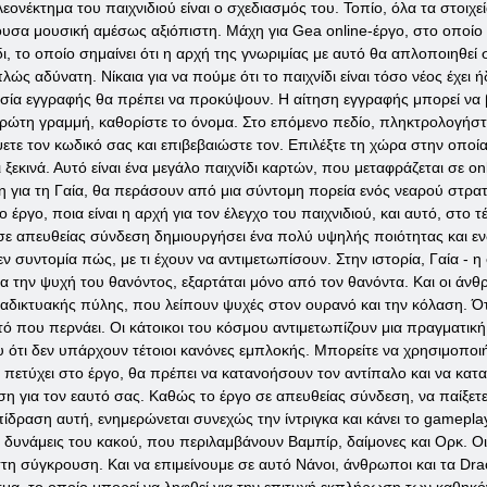
ονέκτημα του παιχνιδιού είναι ο σχεδιασμός του. Τοπίο, όλα τα στοιχε
σα μουσική αμέσως αξιόπιστη. Μάχη για Gea online-έργο, στο οποίο μπ
, το οποίο σημαίνει ότι η αρχή της γνωριμίας με αυτό θα απλοποιηθεί
λώς αδύνατη. Νίκαια για να πούμε ότι το παιχνίδι είναι τόσο νέος έχε
σία εγγραφής θα πρέπει να προκύψουν. Η αίτηση εγγραφής μπορεί να βρ
ρώτη γραμμή, καθορίστε το όνομα. Στο επόμενο πεδίο, πληκτρολογήστ
ετε τον κωδικό σας και επιβεβαιώστε τον. Επιλέξτε τη χώρα στην οποία
δι ξεκινά. Αυτό είναι ένα μεγάλο παιχνίδι καρτών, που μεταφράζεται σε 
 για τη Γαία, θα περάσουν από μια σύντομη πορεία ενός νεαρού στρατ
 το έργο, ποια είναι η αρχή για τον έλεγχο του παιχνιδιού, και αυτό, στ
ε απευθείας σύνδεση δημιουργήσει ένα πολύ υψηλής ποιότητας και ενδ
 εν συντομία πώς, με τι έχουν να αντιμετωπίσουν. Στην ιστορία, Γαία 
θα την ψυχή του θανόντος, εξαρτάται μόνο από τον θανόντα. Και οι άνθ
ιαδικτυακής πύλης, που λείπουν ψυχές στον ουρανό και την κόλαση. Ότα
τό που περνάει. Οι κάτοικοι του κόσμου αντιμετωπίζουν μια πραγματική
ότι δεν υπάρχουν τέτοιοι κανόνες εμπλοκής. Μπορείτε να χρησιμοποιήσ
να πετύχει στο έργο, θα πρέπει να κατανοήσουν τον αντίπαλο και να κατα
ση για τον εαυτό σας. Καθώς το έργο σε απευθείας σύνδεση, να παίξε
ραση αυτή, ενημερώνεται συνεχώς την ίντριγκα και κάνει το gameplay
δυνάμεις του κακού, που περιλαμβάνουν Βαμπίρ, δαίμονες και Ορκ. Οι δυ
τη σύγκρουση. Και να επιμείνουμε σε αυτό Νάνοι, άνθρωποι και τα Dra