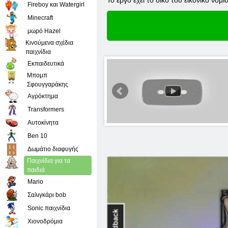
Το έργο έχει το δικό του εικονικό νό
Fireboy και Watergirl
Minecraft
μωρό Hazel
Κινούμενα σχέδια
παιχνίδια
Εκπαιδευτικά
Μπομπ
Σφουγγαράκης
Αγρόκτημα
Transformers
Αυτοκίνητα
Ben 10
Δωμάτιο διαφυγής
Παιχνίδια για τα
παιδιά
Mario
Σαλιγκάρι bob
Sonic παιχνίδια
Χιονοδρόμια