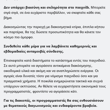
Δεν υπάρχει βιασύνη και σκληρότητα στο παιχνίδι.
Μπορείτε
σιγά σιγά, σε ένα ευχάριστο περιβάλλον, να σκεφτείτε κάθε σας
βήμα.
Διακοσμώντας την περιοχή με διακοσμητικά κτίρια, έπιπλα κήπου
και παρτέρια, θα της δώσετε προσωπικότητα και θα κάνετε τον
κόσμο πιο όμορφο.
Συνδεθείτε κάθε μέρα για να λαμβάνετε καθημερινές και
εβδομαδιαίες ανταμοιβές σύνδεσης.
Επισκεφτείτε κατά διαστήματα το κατάστημα εντός του παιχνιδιού.
Σε αυτό μπορείτε να αγοράσετε αντικείμενα διακόσμησης,
οικοδομικά υλικά και ακόμη και να αναπληρώσετε ενέργεια. Οι
αγορές είναι δυνατές τόσο για νόμισμα παιχνιδιού όσο και για
πραγματικά χρήματα. Η ποικιλία ενημερώνεται τακτικά και συχνά
υπάρχουν εκπτώσεις. Αν θέλετε να ευχαριστήσετε οικονομικά τους
προγραμματιστές, φροντίστε να αγοράσετε κάτι.
Για τις διακοπές, οι προγραμματιστές θα σας ενθουσιάσουν
με θεματικούς διαγωνισμούς και ενδιαφέροντα βραβεία.