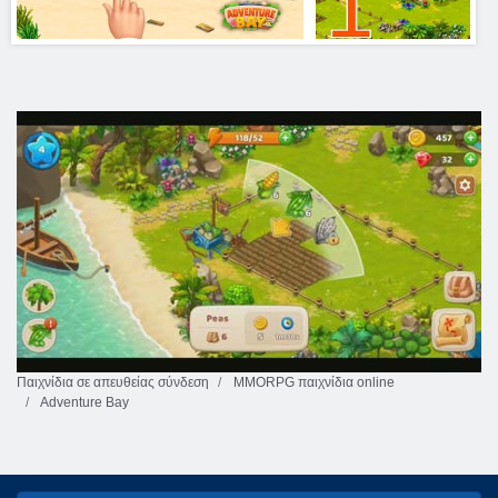
Παιχνίδια σε απευθείας σύνδεση
MMORPG παιχνίδια online
Adventure Bay