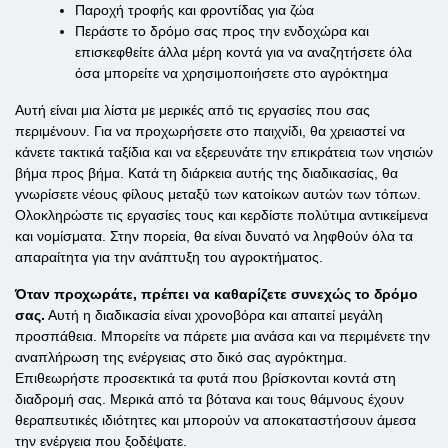
Παροχή τροφής και φροντίδας για ζώα
Περάστε το δρόμο σας προς την ενδοχώρα και
επισκεφθείτε άλλα μέρη κοντά για να αναζητήσετε όλα
όσα μπορείτε να χρησιμοποιήσετε στο αγρόκτημα
Αυτή είναι μια λίστα με μερικές από τις εργασίες που σας
περιμένουν. Για να προχωρήσετε στο παιχνίδι, θα χρειαστεί να
κάνετε τακτικά ταξίδια και να εξερευνάτε την επικράτεια των νησιών
βήμα προς βήμα. Κατά τη διάρκεια αυτής της διαδικασίας, θα
γνωρίσετε νέους φίλους μεταξύ των κατοίκων αυτών των τόπων.
Ολοκληρώστε τις εργασίες τους και κερδίστε πολύτιμα αντικείμενα
και νομίσματα. Στην πορεία, θα είναι δυνατό να ληφθούν όλα τα
απαραίτητα για την ανάπτυξη του αγροκτήματος.
Όταν προχωράτε, πρέπει να καθαρίζετε συνεχώς το δρόμο
σας.
Αυτή η διαδικασία είναι χρονοβόρα και απαιτεί μεγάλη
προσπάθεια. Μπορείτε να πάρετε μια ανάσα και να περιμένετε την
αναπλήρωση της ενέργειας στο δικό σας αγρόκτημα.
Επιθεωρήστε προσεκτικά τα φυτά που βρίσκονται κοντά στη
διαδρομή σας. Μερικά από τα βότανα και τους θάμνους έχουν
θεραπευτικές ιδιότητες και μπορούν να αποκαταστήσουν άμεσα
την ενέργεια που ξοδέψατε.