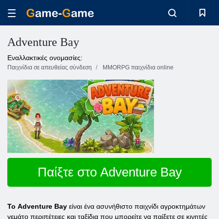
Adventure Bay
Εναλλακτικές ονομασίες:
Παιχνίδια σε απευθείας σύνδεση
MMORPG παιχνίδια online
Παίξτε στο Adventure Bay
Το Adventure Bay
είναι ένα ασυνήθιστο παιχνίδι αγροκτημάτων
γεμάτο περιπέτειες και ταξίδια που μπορείτε να παίξετε σε κινητές