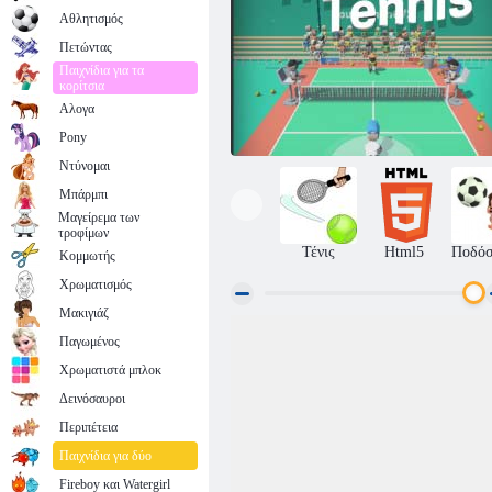
Αθλητισμός
Πετώντας
Παιχνίδια για τα
κορίτσια
Αλογα
Pony
Ντύνομαι
Μπάρμπι
Μαγείρεμα των
τροφίμων
Τένις
Html5
Ποδόσ
Κομμωτής
Χρωματισμός
Μακιγιάζ
Παγωμένος
Τροπική Τένις
Χρωματιστά μπλοκ
Δεινόσαυροι
Περιπέτεια
Παιχνίδια για δύο
Fireboy και Watergirl