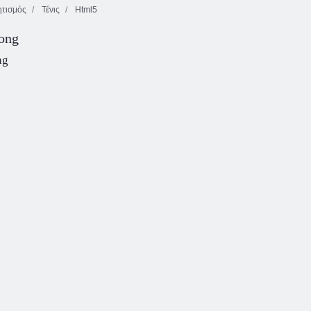
τισμός
Τένις
Html5
Pong
ng