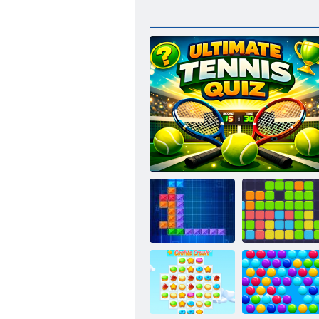
Tentrix
Απόλυτο κουίζ τένις
Έντεκα έντεκα