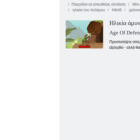
Παιχνίδια σε απευθείας σύνδεση
Μίνι 
ηλικία του πολέμου
Html5
χρόνος
Ηλικία άμυν
Age Of Defens
Προστατέψτε σπηλι
εξελιχθεί - αλλά 
Knight vs Orc