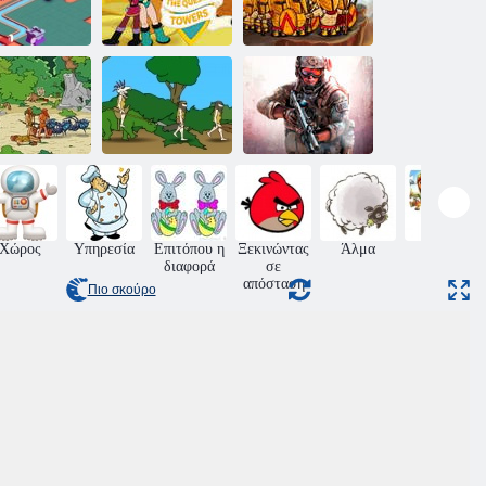
Migmighty
Magiswords Η
νηλία πύργος
αναζήτηση των
Βασιλιάς της
άμυνα
πύργων
Άμυνας
ge of War 3:
IPlayer:
rmy of Ages
Age of War 1
Στρατιώτες Inc
Χώρος
Υπηρεσία
Επιτόπου η
Ξεκινώντας
Άλμα
παζλ
διαφορά
σε
απόσταση
Πιο σκούρο