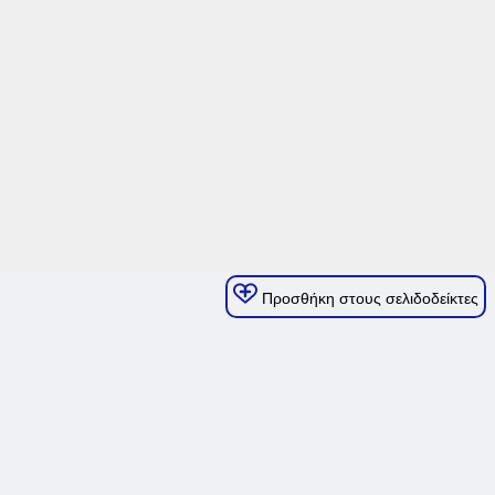
Προσθήκη στους σελιδοδείκτες