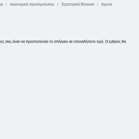
se
οικονομική προσομοίωσης
Στρατηγική Browser
Άμυνα
ος σας είναι να προστατεύσει το σπήλαιο σε οποιαδήποτε τιμή. Ο εχθρός θα