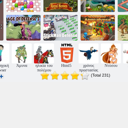
Άμυνας
Τα cookies της
παρέλασης
Υπ
Matchy's Kooky
Βασιλικοί ήρωες
ζόμπι
Ηλικία Άμυνας
Άμυνας
Zombie
A
3
StickMan
Apocalypse
A
ηγική
Άμυνα
ηλικία του
Html5
χρόνος
Ντύσου
wser
πολέμου
προστασίας
(Total 231)