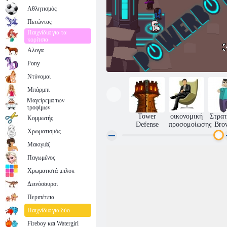
Αθλητισμός
Πετώντας
Παιχνίδια για τα
κορίτσια
Αλογα
Pony
Ντύνομαι
Μπάρμπι
Μαγείρεμα των
τροφίμων
Tower
οικονομική
Στρατ
Κομμωτής
Defense
προσομοίωσης
Bro
Χρωματισμός
Μακιγιάζ
Παγωμένος
Powerbot
Χρωματιστά μπλοκ
Δεινόσαυροι
Περιπέτεια
Παιχνίδια για δύο
Fireboy και Watergirl