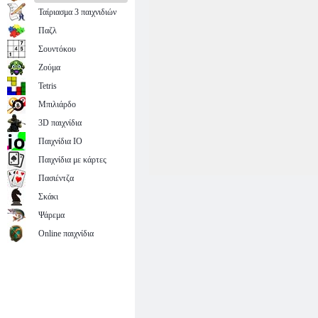
Ταίριασμα 3 παιχνιδιών
Παζλ
Σουντόκου
Ζούμα
Tetris
Μπιλιάρδο
3D παιχνίδια
Παιχνίδια IO
Παιχνίδια με κάρτες
Πασιέντζα
Σκάκι
Ψάρεμα
Online παιχνίδια