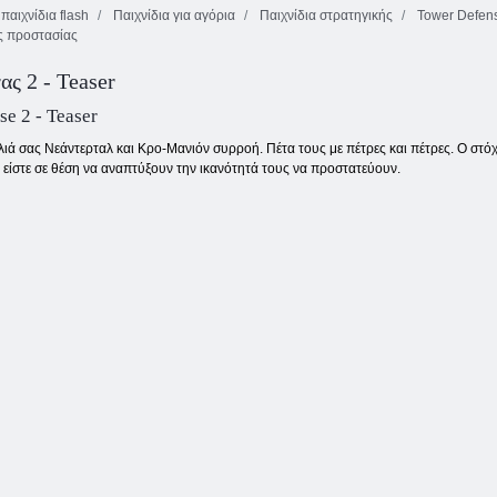
παιχνίδια flash
Παιχνίδια για αγόρια
Παιχνίδια στρατηγικής
Tower Defen
Μάχη
 προστασίας
προσομοιωτή:
Counter
Άλφα Άμυνας
Stickman
Empire νησί
ας 2 - Teaser
e 2 - Teaser
ά σας Νεάντερταλ και Κρο-Μανιόν συρροή. Πέτα τους με πέτρες και πέτρες. Ο στόχ
θα είστε σε θέση να αναπτύξουν την ικανότητά τους να προστατεύουν.