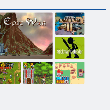
Call of War:
Παγκόσμιος
Πόλεμος 2
Υπερασπιστής
του Stickman
uns n ήρωες
Μίνι φύλακες
Δόξα
Ηλικία του πολέμου 4
Κάστρο άμυνας
Slime Rush TD