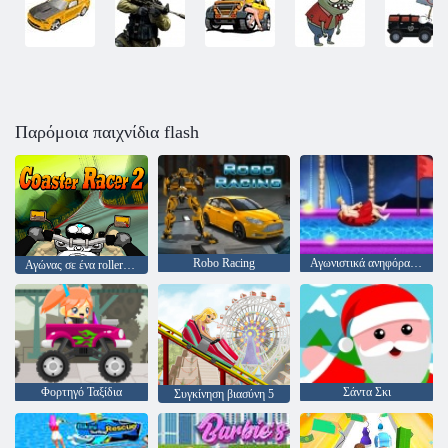
Παρόμοια παιχνίδια flash
Robo Racing
Αγωνιστικά ανηφόρα 7 Waterpark
Αγώνας σε ένα rollercoaster 2
Φορτηγό Ταξίδια
Σάντα Σκι
Συγκίνηση βιασύνη 5