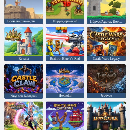
Βασίλειο άμυνας πύργου
Πύργος άμυνα 2δ
Πύργος Άμυνας Βασιλιάς
Revalia
Brainrot Blue Vs Red
Castle Wars Legacy
Hexholm
Θρόνου
Νύχι του Κάστρου