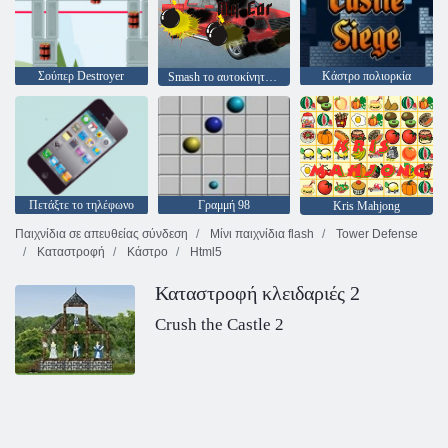
Σούπερ Destroyer
Κάστρο πολιορκία
Smash το αυτοκίνητό μου
Πετάξτε το τηλέφωνο
Γραμμή 98
Kris Mahjong
Παιχνίδια σε απευθείας σύνδεση
Μίνι παιχνίδια flash
Tower Defense
Καταστροφή
Κάστρο
Html5
Καταστροφή κλειδαριές 2
Crush the Castle 2