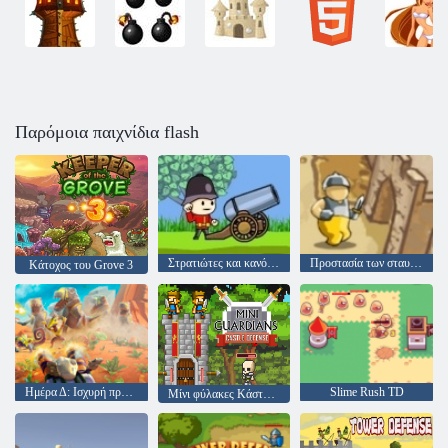
Παρόμοια παιχνίδια flash
Στρατιώτες και κανόνι: Βουνό επίθεση
Προστασία των σταυροφόρων
Κάτοχος του Grove 3
Ημέρα Δ: Ισχυρή προστασία
Slime Rush TD
Μίνι φύλακες Κάστρο άμυνας