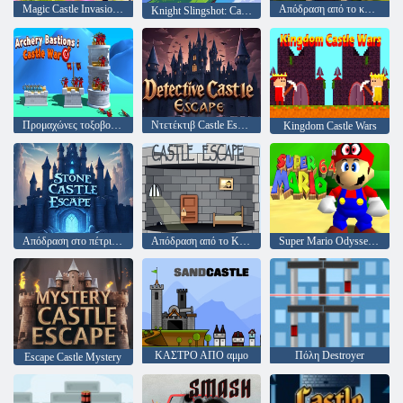
Magic Castle Invasion: Idle RPG
Απόδραση από το κάστρο του λιονταριού
Knight Slingshot: Castle War
Προμαχώνες τοξοβολίας: πόλεμος του Κάστρου
Ντετέκτιβ Castle Escape
Kingdom Castle Wars
Απόδραση στο πέτρινο κάστρο
Απόδραση από το Κάστρο
Super Mario Odyssey 64
ΚΑΣΤΡΟ ΑΠΟ αμμο
Πόλη Destroyer
Escape Castle Mystery