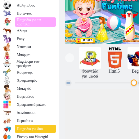
Αθλητισμός
Πετώντας
Παιχνίδια για τα
κορίτσια
Αλογα
Pony
Ντύνομαι
Μπάρμπι
Μαγείρεμα των
τροφίμων
Φροντίδα
Html5
Beg
Κομμωτής
για μωρά
Χρωματισμός
Μακιγιάζ
Παγωμένος
Μωρό χρόνο διασκέδασης
Χρωματιστά μπλοκ
Δεινόσαυροι
Περιπέτεια
Παιχνίδια για δύο
Fireboy και Watergirl