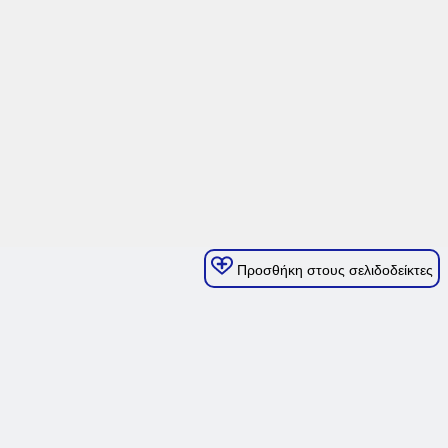
Προσθήκη στους σελιδοδείκτες