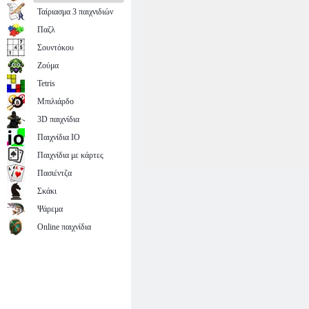
Ταίριασμα 3 παιχνιδιών
Παζλ
Σουντόκου
Ζούμα
Tetris
Μπιλιάρδο
3D παιχνίδια
Παιχνίδια IO
Παιχνίδια με κάρτες
Πασιέντζα
Σκάκι
Ψάρεμα
Online παιχνίδια