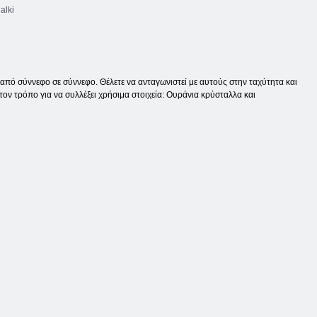
alki
από σύννεφο σε σύννεφο. Θέλετε να ανταγωνιστεί με αυτούς στην ταχύτητα και
ε τον τρόπο για να συλλέξει χρήσιμα στοιχεία: Ουράνια κρύσταλλα και