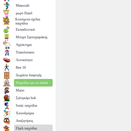
Minecraft
μωρό Hazel
Κινούμενα σχέδια
παιχνίδια
Εκπαιδευτικά
Μπομπ Σφουγγαράκης
Αγρόκτημα
Transformers
Αυτοκίνητα
Ben 10
Δωμάτιο διαφυγής
Παιχνίδια για τα παιδιά
Mario
Σαλιγκάρι bob
Sonic παιχνίδια
Χιονοδρόμια
Αναζητήσεις
Flash παιχνίδια