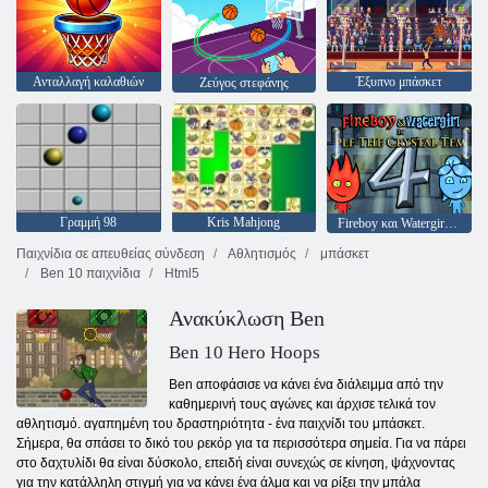
Ανταλλαγή καλαθιών
Έξυπνο μπάσκετ
Ζεύγος στεφάνης
Γραμμή 98
Kris Mahjong
Fireboy και Watergirl 4: Crystal Temple
Παιχνίδια σε απευθείας σύνδεση
Αθλητισμός
μπάσκετ
Ben 10 παιχνίδια
Html5
Ανακύκλωση Ben
Ben 10 Hero Hoops
Ben αποφάσισε να κάνει ένα διάλειμμα από την
καθημερινή τους αγώνες και άρχισε τελικά τον
αθλητισμό. αγαπημένη του δραστηριότητα - ένα παιχνίδι του μπάσκετ.
Σήμερα, θα σπάσει το δικό του ρεκόρ για τα περισσότερα σημεία. Για να πάρει
στο δαχτυλίδι θα είναι δύσκολο, επειδή είναι συνεχώς σε κίνηση, ψάχνοντας
για την κατάλληλη στιγμή για να κάνει ένα άλμα και να ρίξει την μπάλα