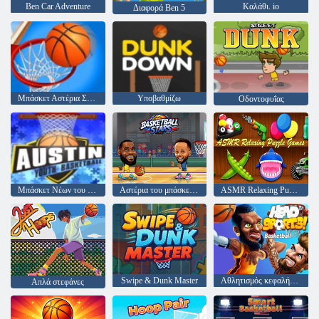
Ben Car Adventure
Καλάθι. io
Διαφορά Ben 5
Μπάσκετ Αστέρια Σκοποβολής
Υποβαθμίζω
Οδοντοφυΐας
Μπάσκετ Νέων του Ώστιν
Αστέρια του μπάσκετ 2026
ASMR Relaxing Puzzle Games
Swipe & Dunk Master
Αθλητισμός κεφαλής! καλαθοσφαίρα
Απλά στεφάνες