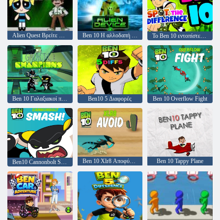
Alien Quest Βρείτε Ben 10
Ben 10 Η αλλοδαπή συσκευή
Το Ben 10 εντοπίστε τη διαφορά
Ben 10 Γαλαξιακοί πρωταθλητές
Ben10 5 Διαφορές
Ben 10 Overflow Fight
Ben 10 Xlr8 Αποφύγετε
Ben 10 Tappy Plane
Ben10 Cannonbolt Smash