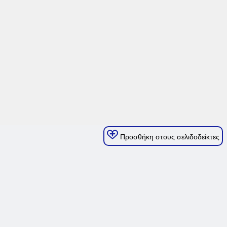
Προσθήκη στους σελιδοδείκτες