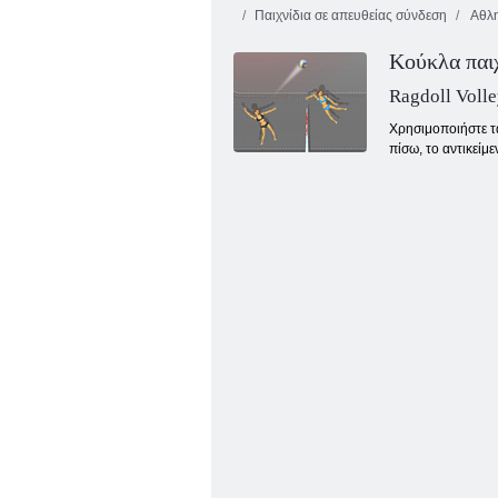
Παιχνίδια σε απευθείας σύνδεση
Αθλη
Κούκλα παιχ
Ragdoll Volle
Χρησιμοποιήστε τα
πίσω, το αντικείμ
Διαλογής: Ragdoll Playground Shooter