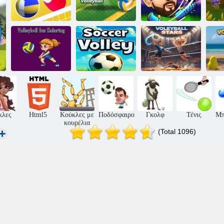
Head Αθλητικό
Φασόλια Volley
βόλεϊ
Βόλεϊ 2020
Μπ
Βόλεϊ
διασκέδαση
Βόλεϊ
Αστέρια του
χρωματισμού
ποδοσφαίρου
βόλεϊ
κλες
Html5
Κούκλες με
Ποδόσφαιρο
Γκολφ
Τένις
Μπ
κουρέλια
(Total 1096)