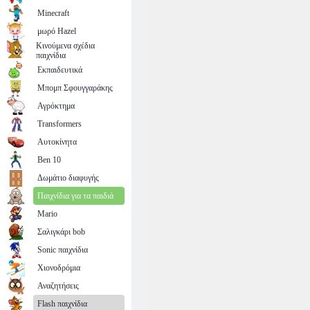
Minecraft
μωρό Hazel
Κινούμενα σχέδια
παιχνίδια
Εκπαιδευτικά
Μπομπ Σφουγγαράκης
Αγρόκτημα
Transformers
Αυτοκίνητα
Ben 10
Δωμάτιο διαφυγής
Παιχνίδια για τα παιδιά
Mario
Σαλιγκάρι bob
Sonic παιχνίδια
Χιονοδρόμια
Αναζητήσεις
Flash παιχνίδια