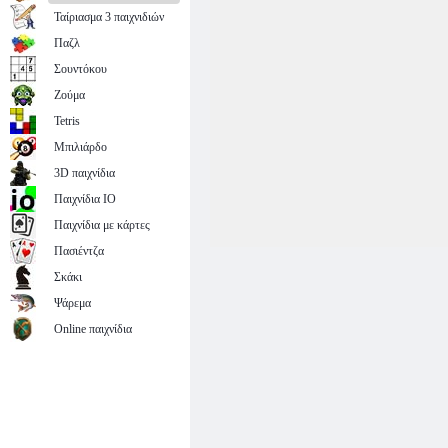
Ταίριασμα 3 παιχνιδιών
Παζλ
Σουντόκου
Ζούμα
Tetris
Μπιλιάρδο
3D παιχνίδια
Παιχνίδια IO
Παιχνίδια με κάρτες
Πασιέντζα
Σκάκι
Ψάρεμα
Online παιχνίδια