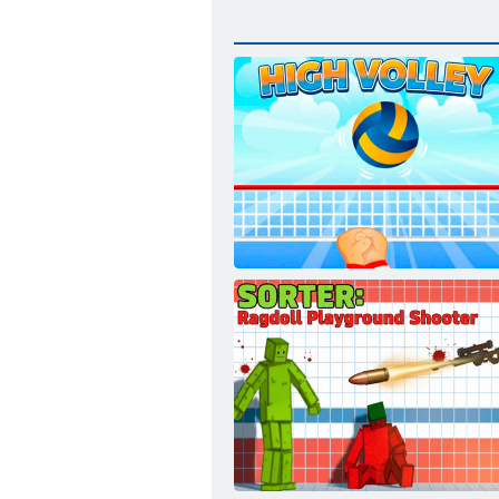
High Volley