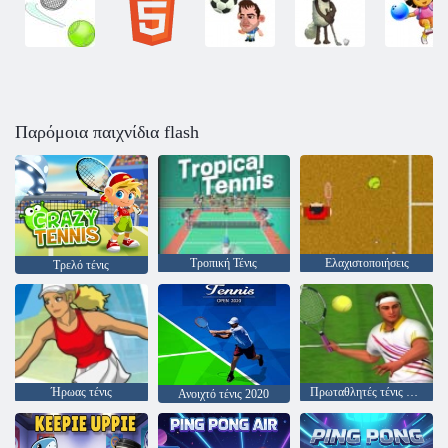
Παρόμοια παιχνίδια flash
Τροπική Τένις
Ελαχιστοποιήσεις
Τρελό τένις
Ήρωας τένις
Πρωταθλητές τένις 2020
Ανοιχτό τένις 2020