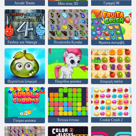
Arcade Tennis
Γραμμή 98
Μίνι τένις 3D
Fireboy και Watergirl 4: Crystal Temple
Πεταλούδα Kyodai
Φρούτα συντριβή
Περιπέτεια ζουμερά μούρα
Παιχνίδια φούσκα
Ζουμερή παύλα
Έντεκα έντεκα
Cookie Crush 2
Γούρια φούσκα