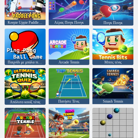
Keepie Uppie Paddle Pong
Αέρας Πινγκ Πονγκ
Πινγκ Πονγκ
Παιχνίδι με μπάλα πινγκ πονγκ
Arcade Tennis
Μπιτς τένις
Πατήστε Τένις
Smash Tennis
Απόλυτο κουίζ τένις