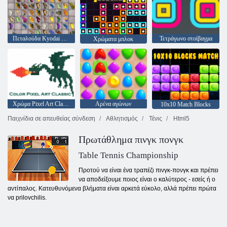
Πεταλούδα Kyodai HD
Τετράγωνο στοίβαγμα
Χρώματα μπλοκ
Χρώμα Pixel Art Classic
Αρένα αγώνων
10x10 Match Blocks
Παιχνίδια σε απευθείας σύνδεση
Αθλητισμός
Τένις
Html5
Πρωτάθλημα πινγκ πονγκ
Table Tennis Championship
Προτού να είναι ένα τραπέζι πινγκ-πονγκ και πρέπει
να αποδείξουμε ποιος είναι ο καλύτερος - εσείς ή ο
αντίπαλος. Κατευθυνόμενα βλήματα είναι αρκετά εύκολο, αλλά πρέπει πρώτα
να prilovchilis.