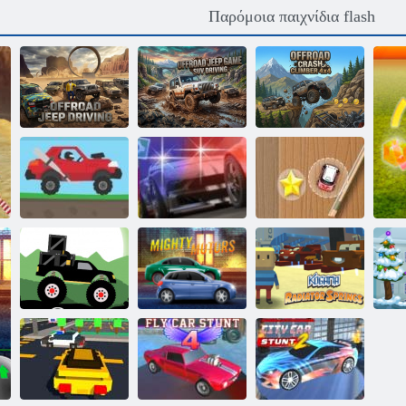
Παρόμοια παιχνίδια flash
Offroad Jeep
Οδήγηση τζιπ
παιχνίδι SUV
Offroad Crash
εκτός δρόμου
Οδήγηση
Climber 4X4
Ανηφορικός
αγώνας 2
Οδός Pursuit
Mini Rush Race
Monster Truck
Forest-
Ισχυροί
Κογκάμα: Πηγές
Παράδοση
κινητήρες
καλοριφέρ