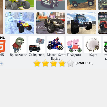
3D Monster
Ανάβαση Racing
Truck Skyroads
Εξαιρετικά
null
null
OffRoad Cars
O
Αστυνομικός
Χριστουγεννιάτικο
οδηγός
Ελεύθερο
π
φορτηγό τέρας
φορτηγών
φορτηγό τέρας
ml5
Βρυκόλακας
Στάθμευση
Μοτοσικλέτα
Ποδήλατο
Άλμα
αγ
Racing
κ
(Total 1319)