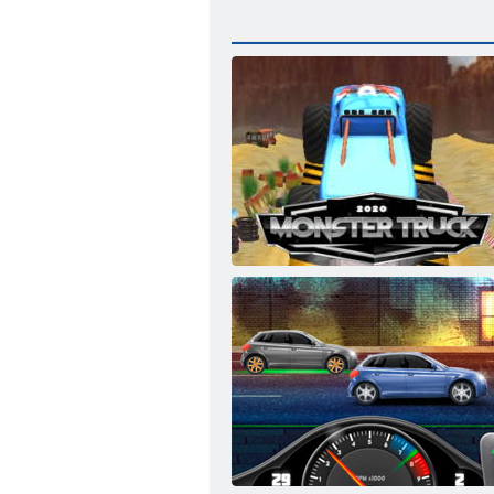
Φορτηγό Monster 2020