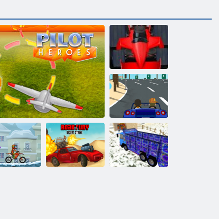
Formula
Πυρετός
Κακοποιός
Οδός της
Moto x3m
Άνοιγμα της
Φορτηγό
Χειμώνας
Ηρωική πιλότος
Φούρης
φορτίου 18