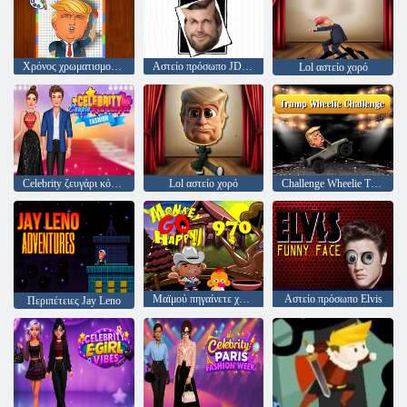
Χρόνος χρωματισμού Trump
Αστείο πρόσωπο JD Vance
Lol αστείο χορό
Celebrity ζευγάρι κόκκινο χαλί μόδα
Lol αστείο χορό
Challenge Wheelie Trump
Μαϊμού πηγαίνετε χαρούμενα 970
Αστείο πρόσωπο Elvis
Περιπέτειες Jay Leno