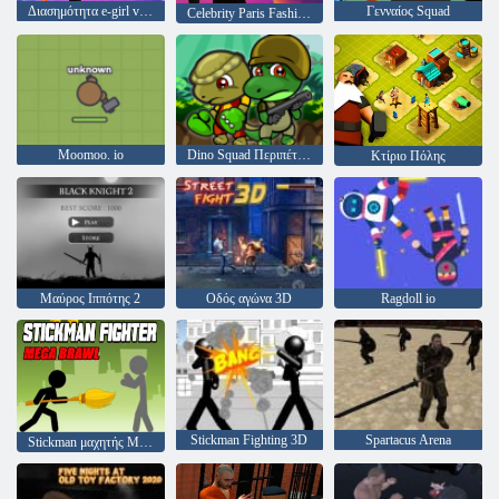
Διασημότητα e-girl vibes
Γενναίος Squad
Celebrity Paris Fashion Week
Moomoo. io
Dino Squad Περιπέτεια
Κτίριο Πόλης
Μαύρος Ιππότης 2
Οδός αγώνα 3D
Ragdoll io
Stickman Fighting 3D
Spartacus Arena
Stickman μαχητής Mega φιλονικία