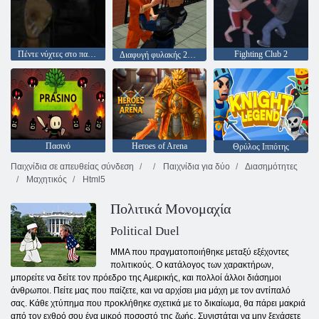
Πέντε νύχτες στο παλιό εργοστάσιο παιχνιδιών 2020
Fighting Club 2
Διαφυγή φυλακής 2020
Πασινό
Heroes of Arena
Θρύλος Ιππότης
Παιχνίδια σε απευθείας σύνδεση
Παιχνίδια για δύο
Διασημότητες
Μαχητικός
Html5
Πολιτικά Μονομαχία
Political Duel
ΜΜΑ που πραγματοποιήθηκε μεταξύ εξέχοντες
πολιτικούς. Ο κατάλογος των χαρακτήρων,
μπορείτε να δείτε τον πρόεδρο της Αμερικής, και πολλοί άλλοι διάσημοι
άνθρωποι. Πείτε μας που παίζετε, και να αρχίσει μια μάχη με τον αντίπαλό
σας. Κάθε χτύπημα που προκλήθηκε σχετικά με το δικαίωμα, θα πάρει μακριά
από τον εχθρό σου ένα μικρό ποσοστό της ζωής. Συνιστάται να μην ξεχάσετε