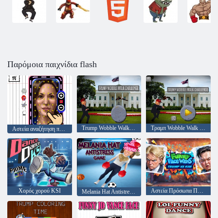
Παρόμοια παιχνίδια flash
Trump Wobble Walk Challenge
Τραμπ Wobble Walk Challenge
Αστεία αναζήτηση προσώπου
Χορός χορού KSI
Αστεία Πρόσωπα Πόλεων Trump vs Kim
Melania Hat Antistress Game