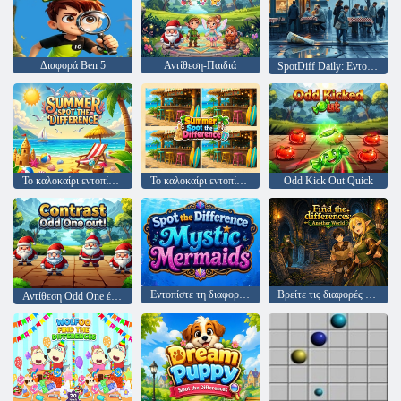
Διαφορά Ben 5
Αντίθεση-Παιδιά
SpotDiff Daily: Εντοπίστε τη διαφορά
Το καλοκαίρι εντοπίστε τη διαφορά
Το καλοκαίρι εντοπίστε τη διαφορά
Odd Kick Out Quick
Εντοπίστε τη διαφορά Mystic Mermaids
Βρείτε τις διαφορές Ένας άλλος κόσμος
Αντίθεση Odd One έξω!