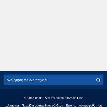
© game-game - Δωρεάν online παιχνίδια flash
English
Ελληνικά
Παιχνίδια σε απευθείας σύνδεση
Ετικέτες
Ανατροφοδότηση