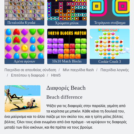
Πεταλούδα Kyodai HD
Τετράγωνο στοίβαγμα
Χρώματα μπλοκ
Αρένα αγώνων
10x10 Match Blocks
Cookie Crush 3
Παιχνίδια σε απευθείας σύνδεση
Μίνι παιχνίδια flash
Παιχνίδια λογικής
Επιτόπου η διαφορά
Html5
Διαφορές Beach
Beach difference
Ψάξτε για τις διαφορές στην παραλία, γεμάτη από
τα κορίτσια με μπικίνι. Κάθε κάνει τη δουλειά του,
ένα μαύρισμα και το άλλο παίζει με τον σκύλο του, και η τρίτη μόλις βόλτες
βόλτες. Όλοι τους είναι ενωμένοι από ένα πράγμα - να κρύψουν τις διαφορές
μεταξύ των δύο εικόνων, και θα πρέπει να τους βρούμε.