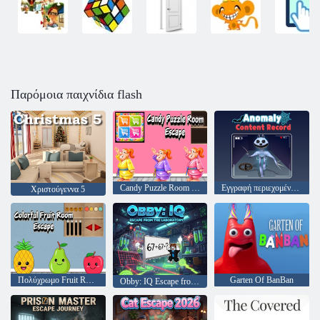
Παρόμοια παιχνίδια flash
Candy Puzzle Room Escape
Εγγραφή περιεχομένου ανωμαλίας
Χριστούγεννα 5
Πολύχρωμο Fruit Room Escape
Garten Of BanBan
Obby: IQ Escape from the Laboratory