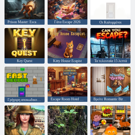
Prison Master: Escape Journey
Γάτα Escape 2026
Οι Καλυμμένοι
Key Quest
Kitty House Ecapist
Τα τελευταία 15 λεπτά
Escape Room Hotel Escape
Βρείτε Romantic Birds Lio & Mira
Γρήγορη αποκωδικοποίηση