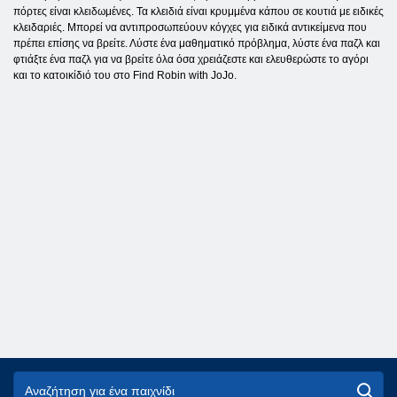
πόρτες είναι κλειδωμένες. Τα κλειδιά είναι κρυμμένα κάπου σε κουτιά με ειδικές
κλειδαριές. Μπορεί να αντιπροσωπεύουν κόγχες για ειδικά αντικείμενα που
πρέπει επίσης να βρείτε. Λύστε ένα μαθηματικό πρόβλημα, λύστε ένα παζλ και
φτιάξτε ένα παζλ για να βρείτε όλα όσα χρειάζεστε και ελευθερώστε το αγόρι
και το κατοικίδιό του στο Find Robin with JoJo.