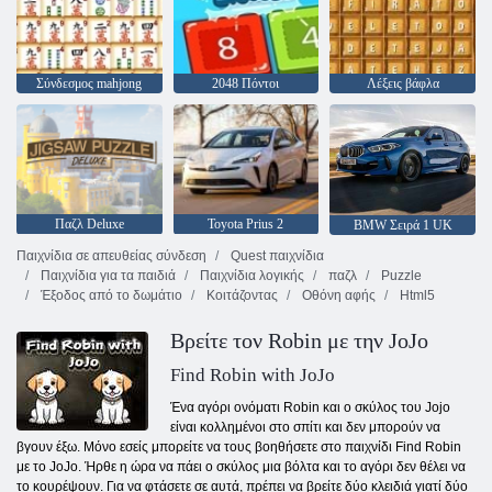
Σύνδεσμος mahjong
2048 Πόντοι
Λέξεις βάφλα
Παζλ Deluxe
Toyota Prius 2
BMW Σειρά 1 UK
Παιχνίδια σε απευθείας σύνδεση
Quest παιχνίδια
Παιχνίδια για τα παιδιά
Παιχνίδια λογικής
παζλ
Puzzle
Έξοδος από το δωμάτιο
Κοιτάζοντας
Οθόνη αφής
Html5
Βρείτε τον Robin με την JoJo
Find Robin with JoJo
Ένα αγόρι ονόματι Robin και ο σκύλος του Jojo
είναι κολλημένοι στο σπίτι και δεν μπορούν να
βγουν έξω. Μόνο εσείς μπορείτε να τους βοηθήσετε στο παιχνίδι Find Robin
με το JoJo. Ήρθε η ώρα να πάει ο σκύλος μια βόλτα και το αγόρι δεν θέλει να
το κουρέψουν. Για να φτάσετε σε αυτά, πρέπει να βρείτε δύο κλειδιά γιατί δύο