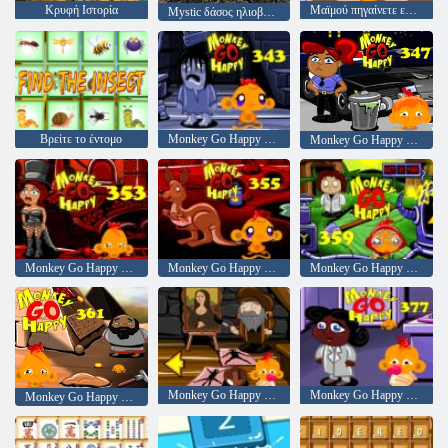
Κρυφή Ιστορία
Μαϊμού πηγαίνετε ευτυχισμένο στάδιο 295
Mystic δάσος ηλιοβασίλεμα
Βρείτε το έντομο
Monkey Go Happy Stage 343,
Monkey Go Happy Stage 347
Monkey Go Happy Stage 353
Monkey Go Happy Stage 355
Monkey Go Happy Stage 359
Monkey Go Happy Stage 371
Monkey Go Happy Stage 377
Monkey Go Happy Stage 361