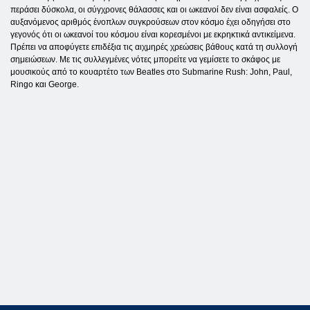
περάσει δύσκολα, οι σύγχρονες θάλασσες και οι ωκεανοί δεν είναι ασφαλείς. Ο
αυξανόμενος αριθμός ένοπλων συγκρούσεων στον κόσμο έχει οδηγήσει στο
γεγονός ότι οι ωκεανοί του κόσμου είναι κορεσμένοι με εκρηκτικά αντικείμενα.
Πρέπει να αποφύγετε επιδέξια τις αιχμηρές χρεώσεις βάθους κατά τη συλλογή
σημειώσεων. Με τις συλλεγμένες νότες μπορείτε να γεμίσετε το σκάφος με
μουσικούς από το κουαρτέτο των Beatles στο Submarine Rush: John, Paul,
Ringo και George.