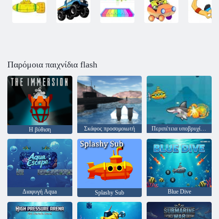
Παρόμοια παιχνίδια flash
Σκάφος προσομοιωτή
Περιπέτεια υποβρυχίων
Η βύθιση
Διαφυγή Aqua
Blue Dive
Splashy Sub