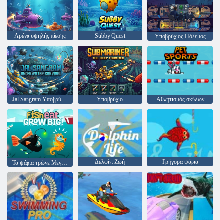
Αρένα υψηλής πίεσης
Subby Quest
Υποβρύχιος Πόλεμος
Jal Sangram Υποβρύχια Επιβίωση
Υποβρύχιο
Αθλητισμός σκύλων
Δελφίνι Ζωή
Γρήγορα ψάρια
Τα ψάρια τρώνε Μεγαλώστε!