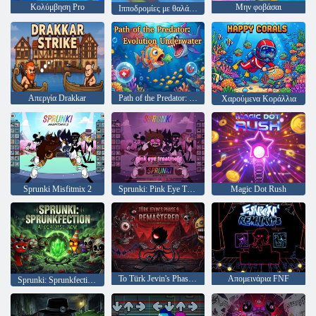
Κολύμβηση Pro
Μην φοβάσαι
Ιπποδρομίες με θαλάσσια σκάφη
Απεργία Drakkar
Path of the Predator: Evolution Underwater
Χαρούμενα Κοράλλια
Sprunki Misfitmix 2
Sprunki: Pink Eye Treatment
Magic Dot Rush
Το Türk Jevin's Phase 9 Remastered
Απομεινάρια FNF
Sprunki: Sprunkfection Apocalypse Now!