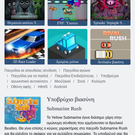
Θεραπεία ασύλου Sprunki
Sprunki: Septuple Shifted Phase 3
FNF: Ύποπτο
3D Race Leader
Δρομέας μπλοκ
Αντίπαλο βιασύνη
Παιχνίδια σε απευθείας σύνδεση
Παιχνίδια αγώνα
Παιχνίδια για τα παιδιά
Παιχνίδια Επιδεξιότητας
Υποβρύχια
αγωνιστικό αυτοκίνητο
Μιούζικαλ
Στοά
Κολύμπι
Οθόνη αφής
Html5
Android
Υποβρύχιο βιασύνη
Submarine Rush
Το Yellow Submarine έγινε διάσημο χάρη στην
ομώνυμη σύνθεση που ερμήνευσαν οι θρυλικοί
Beatles. Θα γίνει επίσης ο κύριος χαρακτήρας στο παιχνίδι Submarine Rush
και θα ελέγξετε το σκάφος για να συλλέξετε σημειώσεις. Το υποβρύχιό σας θα