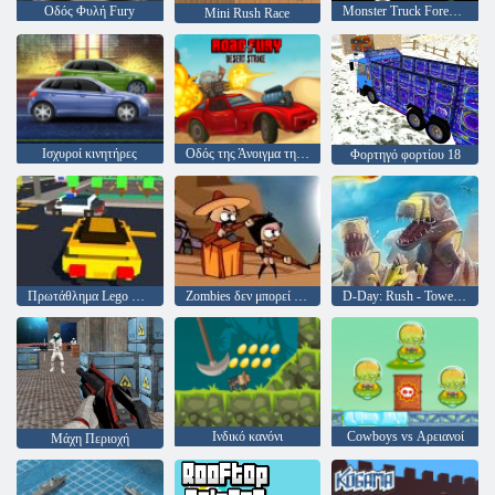
Οδός Φυλή Fury
Monster Truck Forest-Παράδοση
Mini Rush Race
Ισχυροί κινητήρες
Οδός της Άνοιγμα της Φούρης
Φορτηγό φορτίου 18
Πρωτάθλημα Lego Superhero
Zombies δεν μπορεί να πηδήξει
D-Day: Rush - Tower Defense
Ινδικό κανόνι
Cowboys vs Αρειανοί
Μάχη Περιοχή