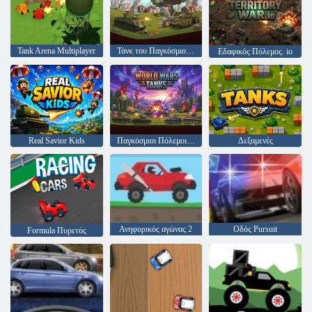
Tank Arena Multiplayer
Τάνκ του Παγκόσμιου Πολέμου
Εδαφικός Πόλεμος. io
Real Savior Kids
Παγκόσμιοι Πόλεμοι - Τάνκς
Δεξαμενές
Ανηφορικός αγώνας 2
Οδός Pursuit
Formula Πυρετός