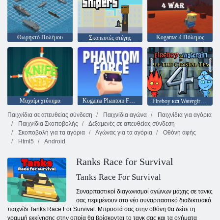
Θωρηκτό Πολέμου
Kogama: 4 Πόλεμος
Σκοπευτές στέγης
Μαχαίρι χτύπημα
Kogama Phantom Force
Fireboy και Watergirl 4: Crystal Temple
Παιχνίδια σε απευθείας σύνδεση
Παιχνίδια αγώνα
Παιχνίδια για αγόρια
Παιχνίδια Σκοποβολής
Δεξαμενές σε απευθείας σύνδεση
Σκοποβολή για τα αγόρια
Αγώνας για τα αγόρια
Οθόνη αφής
Html5
Android
Ranks Race for Survival
Tanks Race For Survival
Συναρπαστικοί διαγωνισμοί αγώνων μάχης σε τανκς
σας περιμένουν στο νέο συναρπαστικό διαδικτυακό
παιχνίδι Tanks Race For Survival. Μπροστά σας στην οθόνη θα δείτε τη
γραμμή εκκίνησης στην οποία θα βρίσκονται το τανκ σας και τα οχήματα