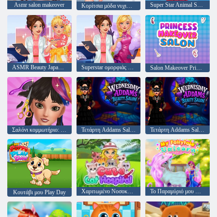
Asmr salon makeover
Super Star Animal Salon
Κορίτσια μόδα νυχιών σαλόνι
ASMR Beauty Japanese Spa
Superstar ομορφιάς ASMR
Salon Makeover Princess Makeover
Σαλόνι κομμωτήριο: σαλόνι ομορφιάς
Τετάρτη Addams Salon Beauty
Τετάρτη Addams Salon Beauty
Χαριτωμένο Νοσοκομείο Cat
Το Παραμύριό μου Μονόκερος
Κουτάβι μου Play Day