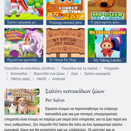
Σαλόνι ομορφιάς μονόκερου
Ο χαριτωμένος φίλος μου για κατοικίδια
Υπέροχη εικονική γάτα
Περιπέτεια φροντίδας Fairy Pony
Το Virtual Pet Shop μου
My Talking Labubu
Παιχνίδια σε απευθείας σύνδεση
Παιχνίδια για τα παιδιά
Υπηρεσία
Κατοικίδια
Φροντίδα των ζώων
Ζώα
Σαλόνι ομορφιάς
Οθόνη αφής
Html5
Android
Σαλόνι κατοικίδιων ζώων
Pet Salon
Είμαστε έτοιμοι να περιποιηθούμε τα υπέροχα
κατοικίδιά μας και μια πονηρή, επιχειρηματική
υπηρεσία είναι έτοιμη να παρέχει μια σειρά από υπηρεσίες για τα ζώα παρά για
τους ανθρώπους. Στο παιχνίδι Pet Salon θα πάτε σε ένα πραγματικό σαλόνι
ομορφιάς ζώων και θα εργαστείτε εκεί ως υπάλληλος. Οι μούτσες και οι