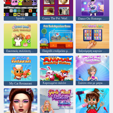
Sponks
Guess The Pet: World Edition
Dance On Hotsteps Mobile
Εικονικός συλλέκτης Neko Kitty
Παιχνίδι ενυδρείου με δεξαμενή ψαριών
Ταξινόμηση καρτών κατοικίδιων ζώων
Χαριτωμένο σαλόνι ομορφιάς ζώων
Σαλόνι σπα με μαγικό νυχιών
My Cat Restaurant