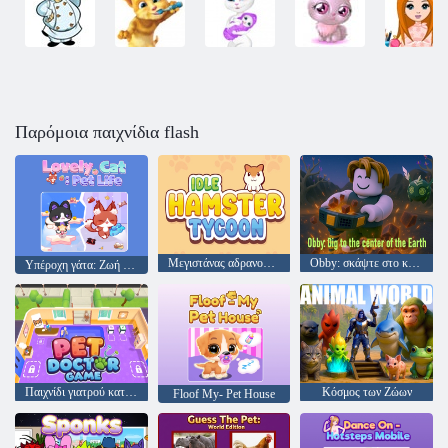
Παρόμοια παιχνίδια flash
Μεγιστάνας αδρανούς χάμστερ
Obby: σκάψτε στο κέντρο της γης
Υπέροχη γάτα: Ζωή κατοικίδιων ζώων
Παιχνίδι γιατρού κατοικίδιων ζώων
Κόσμος των Ζώων
Floof My- Pet House