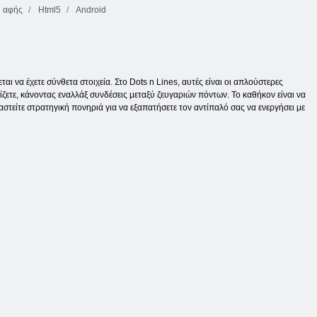
 αφής
Html5
Android
αι να έχετε σύνθετα στοιχεία. Στο Dots n Lines, αυτές είναι οι απλούστερες
αίζετε, κάνοντας εναλλάξ συνδέσεις μεταξύ ζευγαριών πόντων. Το καθήκον είναι να
στείτε στρατηγική πονηριά για να εξαπατήσετε τον αντίπαλό σας να ενεργήσει με