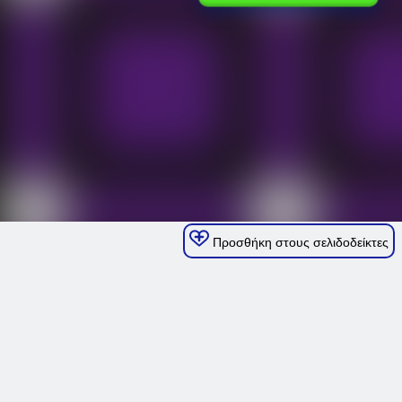
Προσθήκη στους σελιδοδείκτες