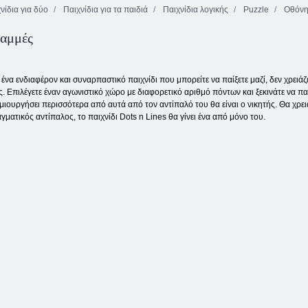
νίδια για δύο
Παιχνίδια για τα παιδιά
Παιχνίδια λογικής
Puzzle
Οθόνη
ραμμές
Καταραμένος
Ουρανός
Γραμμή 98
θησαυρός 2
ένα ενδιαφέρον και συναρπαστικό παιχνίδι που μπορείτε να παίξετε μαζί, δεν χρειάζετ
ες. Επιλέγετε έναν αγωνιστικό χώρο με διαφορετικό αριθμό πόντων και ξεκινάτε να π
ουργήσει περισσότερα από αυτά από τον αντίπαλό του θα είναι ο νικητής. Θα χρεια
ματικός αντίπαλος, το παιχνίδι Dots n Lines θα γίνει ένα από μόνο του.