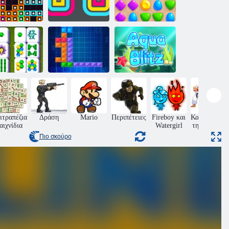
Τετράγωνο
ώματα μπλοκ
στοίβαγμα
Αρένα αγώνων
hjong Story
Tentrix
Aqua blitz
ιτραπέζια
Δράση
Mario
Περιπέτειες
Fireboy και
Καταπολέμη
αιχνίδια
Watergirl
της για δύο
Πιο σκούρο