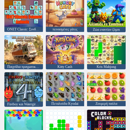
ONET Classic: Συνδέστε τα ζώα
πεινασμένες γάτες
Ζώα εναντίον ζόμπι
Παιχνίδια πραγματικών φορτίων μεταφοράς ζώων
Kitty Cash
Kris Mahjong
Πεταλούδα Kyodai
Ζουμερή παύλα
Fireboy και Watergirl 4: Crystal Temple