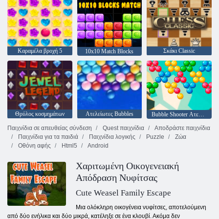
Καραμέλα βροχή 5
Σκάκι Classic
10x10 Match Blocks
Θρύλος κοσμημάτων
Ατελείωτες Bubbles
Bubble Shooter Ατελείωτες
Παιχνίδια σε απευθείας σύνδεση
Quest παιχνίδια
Αποδράστε παιχνίδια
Παιχνίδια για τα παιδιά
Παιχνίδια λογικής
Puzzle
Ζώα
Οθόνη αφής
Html5
Android
Χαριτωμένη Οικογενειακή
Απόδραση Νυφίτσας
Cute Weasel Family Escape
Μια ολόκληρη οικογένεια νυφίτσες, αποτελούμενη
από δύο ενήλικα και δύο μικρά, κατέληξε σε ένα κλουβί. Ακόμα δεν