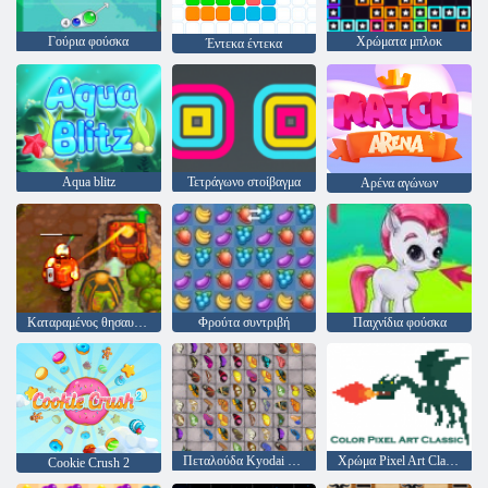
Γούρια φούσκα
Χρώματα μπλοκ
Έντεκα έντεκα
Aqua blitz
Τετράγωνο στοίβαγμα
Αρένα αγώνων
Καταραμένος θησαυρός 2
Φρούτα συντριβή
Παιχνίδια φούσκα
Πεταλούδα Kyodai HD
Χρώμα Pixel Art Classic
Cookie Crush 2