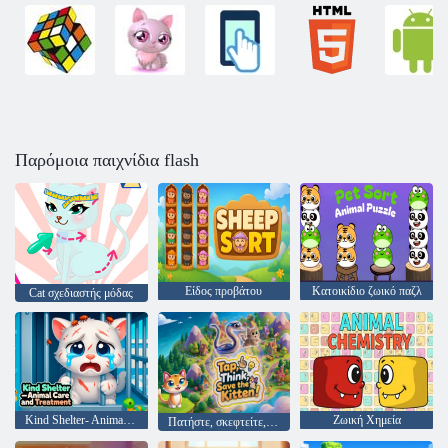
Παρόμοια παιχνίδια flash
Είδος προβάτου
Κατοικίδιο ζωικό παζλ
Cat σχεδιαστής μόδας
Kind Shelter- Animal Care and Treatment
Ζωική Χημεία
Πατήστε, σκεφτείτε, σώστε το γατάκι!