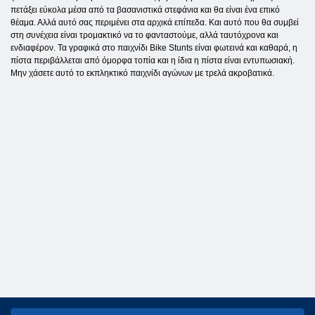
πετάξει εύκολα μέσα από τα βασανιστικά στεφάνια και θα είναι ένα επικό
θέαμα. Αλλά αυτό σας περιμένει στα αρχικά επίπεδα. Και αυτό που θα συμβεί
στη συνέχεια είναι τρομακτικό να το φανταστούμε, αλλά ταυτόχρονα και
ενδιαφέρον. Τα γραφικά στο παιχνίδι Bike Stunts είναι φωτεινά και καθαρά, η
πίστα περιβάλλεται από όμορφα τοπία και η ίδια η πίστα είναι εντυπωσιακή.
Μην χάσετε αυτό το εκπληκτικό παιχνίδι αγώνων με τρελά ακροβατικά.