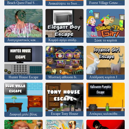
Beach Quest Find Sunny Play Toy
Forest Village Getaway Επεισόδιο 2
Ανακαλύψτε το Sweet Treat Chef Mason
Ανατριχιαστικός κακός γιαγιά
Κομψό αγόρι απόδραση
Σώσε το κορίτσι
Hunter House Escape
Μυστική αίθουσα διαφυγής λέξη
Απόδραση κορίτσι Joyance
Escape Tony House
Απόκριες κολοκύθας απόδραση
Διαφυγή μπλε βίλας