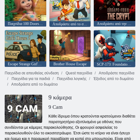
Παιχνίδια 100 Doors Escape from School
Αποδράστε από την κρύπτη
Αποδράστε από το σχολείο 3D
Escape Strange Girl's House 2
Brother House Escape
SCP-173: Foundation Escape
Παιχνίδια σε απευθείας σύνδεση
Quest παιχνίδια
Αποδράστε παιχνίδια
Παιχνίδια για τα παιδιά
Παιχνίδια λογικής
Έξοδος από το δωμάτιο
Αποδράστε από το δωμάτιο
9 κάμερα
9 Cam
Κάθε ίδρυμα όπου κρατούνται κρατούμενοι διαθέτει
παρατηρητήριο εξοπλισμένο με οθόνες που
συνδέονται με κάμερες παρακολούθησης. Οι φρουροί ασφαλείας το
παρακολουθούν όλο το εικοσιτετράωρο. Έτσι ώστε το κτίριο να είναι ήσυχο
και ήρεμο και η παραμικρή παραβίαση να κοπεί στο μπουμπούκι. Είναι από