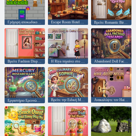
Γρήγορη αποκωδικοποίηση
Escape Room Hotel Escape
Βρείτε Romantic Birds Lio & Mira
Βρείτε Fashion Display Luna
Η Riya πηγαίνει στο μάθημα κιθάρας
Abandoned Doll Factory Escape
Βρείτε την Ειδική Μαγειρική Σόφι
Ανακαλύψτε τον Hair Artist Nolan
Εργαστήριο Ερευνών Ερμής