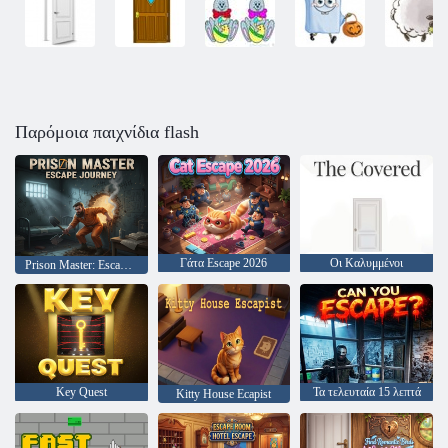
Παρόμοια παιχνίδια flash
Γάτα Escape 2026
Οι Καλυμμένοι
Prison Master: Escape Journey
Key Quest
Τα τελευταία 15 λεπτά
Kitty House Ecapist