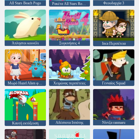
All Stars Beach Pogo
Φεουδαρχία 3
Ρακέτα All Stars Rocket
Άπληστοι κουνέλι
Συγκινήσεις 4
Inca Περιπέτεια
Μωρό Hazel Alien φίλο
Χειμώνας περιπέτειες
Γενναίος Squad
Αδέσποτα Ιππότης
Νίντζα ranmaru
Καυτή εκτόξευση