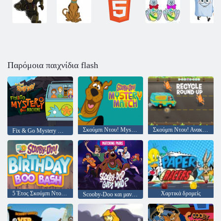
Παρόμοια παιχνίδια flash
Σκούμπι Ντου! Mystery Match
Σκούμπι Ντου! Ανακυκλώστε το γύρο
Fix & Go Mystery Machine
5 Έτος Σκούμπι Ντου! Γενέθλια Boo Bash
Χαρτικά δρομείς
Scooby-Doo και μαντέψτε ποιος; Συνδυασμός ζευγαριών