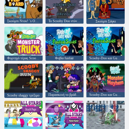
Σκούμπι Ντου! `s Over-board
Το Scooby Doo ντύνεται
Σκούμπι Σάγκι
Φορτηγό τέρας Scooby-doo
Φοβία funfair
Scooby-Doo και Guess Who Funfair Scare
Παρασκευή το βράδυ Funkin vs shaggy d-sides
Scooby-Doo και Guess Who; Monster Mayhem
Scooby shaggy τρέξιμο