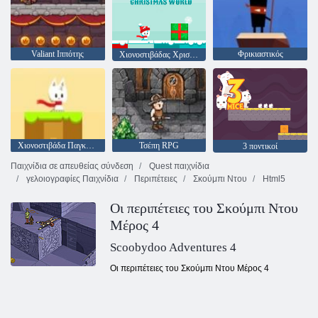
Valiant Ιππότης
Φρικιαστικός
Χιονοστιβάδας Χριστούγεννα Κόσμος
Χιονοστιβάδα Παγκόσμια
Τσέπη RPG
3 ποντικοί
Παιχνίδια σε απευθείας σύνδεση
Quest παιχνίδια
γελοιογραφίες Παιχνίδια
Περιπέτειες
Σκούμπι Ντου
Html5
Οι περιπέτειες του Σκούμπι Ντου
Μέρος 4
Scoobydoo Adventures 4
Οι περιπέτειες του Σκούμπι Ντου Μέρος 4