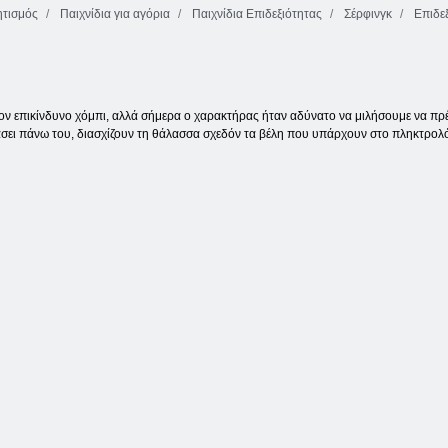
τισμός
Παιχνίδια για αγόρια
Παιχνίδια Επιδεξιότητας
Σέρφινγκ
Επιδεξ
Ήρωες
Ninja Kid vs
Silly τρόποι για
Backyard
Zombies
να πεθάνει 2
λον επικίνδυνο χόμπι, αλλά σήμερα ο χαρακτήρας ήταν αδύνατο να μιλήσουμε να πρ
άσει πάνω του, διασχίζουν τη θάλασσα σχεδόν τα βέλη που υπάρχουν στο πληκτρολό