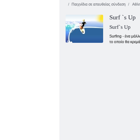
Παιχνίδια σε απευθείας σύνδεση
Αθλη
Surf `s Up
Surf`s Up
Surfing - ένα μάλ
το οποίο θα κρεμ
Ηρωική πιλότος