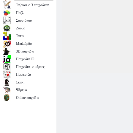
Ταίριασμα 3 παιχνιδιών
Παζλ
Σουντόκου
Ζούμα
Tetris
Μπιλιάρδο
3D παιχνίδια
Παιχνίδια IO
Παιχνίδια με κάρτες
Πασιέντζα
Σκάκι
Ψάρεμα
Online παιχνίδια