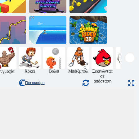
Surfer
Hyperwave
Ενδιαφέρον
surfer
Κουτί surfer
3D
χεδιάζω τον
καλοκαιρινής
Surfer
Κύμα βιασύνη
αναβάτης
υγμαχία
Χόκεϊ
Βόλεϊ
Μπέιζμπολ
Ξεκινώντας
Άλμα
σε
απόσταση
Πιο σκούρο