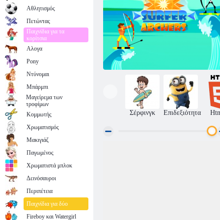
Αθλητισμός
Πετώντας
Παιχνίδια για τα
κορίτσια
Αλογα
Pony
Ντύνομαι
Μπάρμπι
Μαγείρεμα των
τροφίμων
Σέρφινγκ
Επιδεξιότητα
Ht
Κομμωτής
Χρωματισμός
Μακιγιάζ
Παγωμένος
Surfer Archers
Χρωματιστά μπλοκ
Δεινόσαυροι
Περιπέτεια
Παιχνίδια για δύο
Fireboy και Watergirl