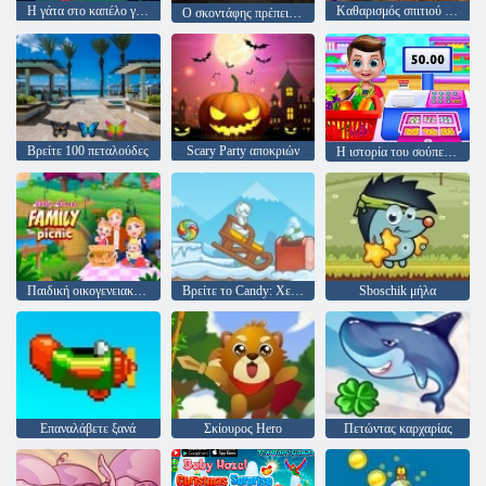
Η γάτα στο καπέλο γνωρίζει πολλά γι 'αυτό! ώρα στρατόπεδο
Καθαρισμός σπιτιού στην παραλία
Ο σκοντάφης πρέπει να πεθάνει: Σιωπηλοί δρόμοι
Βρείτε 100 πεταλούδες
Scary Party αποκριών
Η ιστορία του σούπερ μάρκετ μου
Παιδική οικογενειακή πίτσα
Βρείτε το Candy: Χειμώνας
Sboschik μήλα
Επαναλάβετε ξανά
Σκίουρος Hero
Πετώντας καρχαρίας