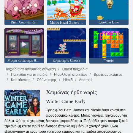
Run, Χοιρινά, Run
Σκυλάκι Dive
Μωρό Hazel Χριστούγεννα Έκπληξη
Μικρό κατάστημα θησαυρών
Εργαστήριο Chesse
Tentrix
Παιχνίδια σε απευθείας σύνδεση
Quest παιχνίδια
Παιχνίδια για τα παιδιά
Η συλλογή στοιχείων
Βρείτε αντικείμενα
Κοιτάζοντας
Οθόνη αφής
Html5
Android
Χειμώνας ήρθε νωρίς
Winter Came Early
Τρεις φίλοι Beth, James και Nicole ζουν κοντά στο
χιονοδρομικό κέντρο. Μόλις χιονίζει, πηγαίνουν για
βόλτα. Φέτος, ο χειμώνας ξεκίνησε απροσδόκητα. Το βράδυ ήταν ακόμα ζεστό
την άνοιξη και το πρωί το έδαφος ήταν καλυμμένο με χοντρό χιόνι. Όλοι
εξεπλάγησαν με έναν τόσο γρήγορο χειμώνα και τα παιδιά αποφάσισαν να