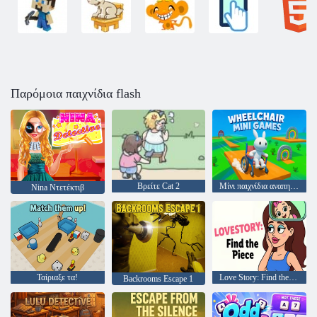
Παρόμοια παιχνίδια flash
Βρείτε Cat 2
Μίνι παιχνίδια αναπηρικής καρέκλας
Nina Ντετέκτιβ
Ταίριαξε τα!
Love Story: Find the Piece
Backrooms Escape 1