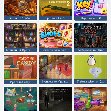
Ντετέκτιβ Λούλου
Escape From The Silence 2 μια νέα αρχή
Περίεργο κλειδί!
Ντετέκτιβ Χ Βρείτε κρυφό αντικείμενο
Βρείτε τα παπούτσια μου
Λαβύρινθος του Droz
Evermoor το νήμα της μοίρας
Τι είναι εκείνο των ζώων
Βρείτε το Candy