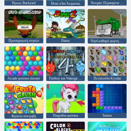
Ήρωες Backyard
Τοτεμία: Περασμένα μάρμαρα
Moto x3m Χειμώνας
Προσομοιωτή πτηνών
Dinoz
Νησί καθαρό φορτηγό σκουπίδια Sim
Arcade φούσκα shooter
Fireboy και Watergirl 4: Crystal Temple
Πεταλούδα Kyodai
Παιχνίδια φούσκα
Tentrix
Φρούτα συντριβή