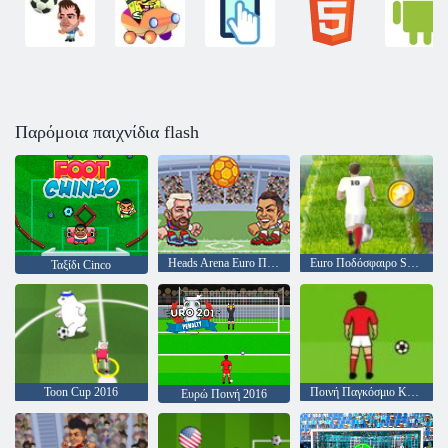
Παρόμοια παιχνίδια flash
Heads Arena Euro Ποδόσφαιρο
Euro Ποδόσφαιρο Sprint
Ταξίδι Cinco
Toon Cup 2016
Ποινή Παγκόσμιο Κύπελλο
Ευρώ Ποινή 2016