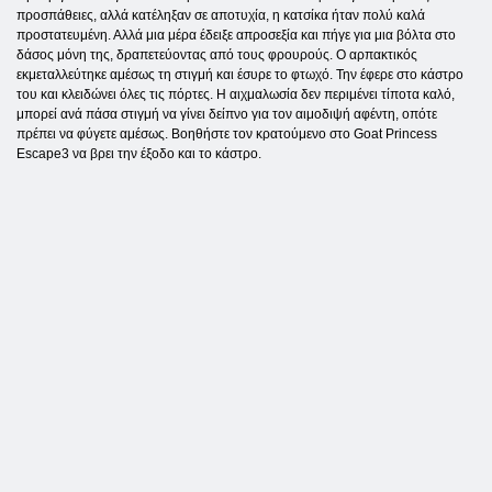
προσπάθειες, αλλά κατέληξαν σε αποτυχία, η κατσίκα ήταν πολύ καλά
προστατευμένη. Αλλά μια μέρα έδειξε απροσεξία και πήγε για μια βόλτα στο
δάσος μόνη της, δραπετεύοντας από τους φρουρούς. Ο αρπακτικός
εκμεταλλεύτηκε αμέσως τη στιγμή και έσυρε το φτωχό. Την έφερε στο κάστρο
του και κλειδώνει όλες τις πόρτες. Η αιχμαλωσία δεν περιμένει τίποτα καλό,
μπορεί ανά πάσα στιγμή να γίνει δείπνο για τον αιμοδιψή αφέντη, οπότε
πρέπει να φύγετε αμέσως. Βοηθήστε τον κρατούμενο στο Goat Princess
Escape3 να βρει την έξοδο και το κάστρο.