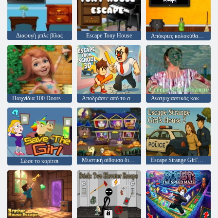
Διαφυγή μπλε βίλας
Escape Tony House
Απόκριες κολοκύθας απόδραση
Παιχνίδια 100 Doors Escape from School
Αποδράστε από το σχολείο 3D
Ανατριχιαστικός κακός γιαγιά
Μυστική αίθουσα διαφυγής λέξη
Escape Strange Girl's House 2
Σώσε το κορίτσι