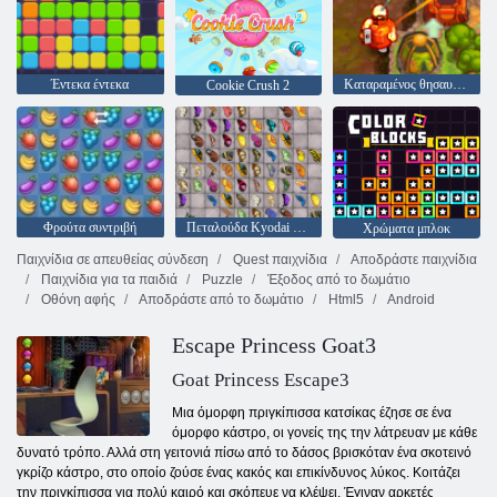
Έντεκα έντεκα
Καταραμένος θησαυρός 2
Cookie Crush 2
Φρούτα συντριβή
Πεταλούδα Kyodai HD
Χρώματα μπλοκ
Παιχνίδια σε απευθείας σύνδεση
Quest παιχνίδια
Αποδράστε παιχνίδια
Παιχνίδια για τα παιδιά
Puzzle
Έξοδος από το δωμάτιο
Οθόνη αφής
Αποδράστε από το δωμάτιο
Html5
Android
Escape Princess Goat3
Goat Princess Escape3
Μια όμορφη πριγκίπισσα κατσίκας έζησε σε ένα
όμορφο κάστρο, οι γονείς της την λάτρευαν με κάθε
δυνατό τρόπο. Αλλά στη γειτονιά πίσω από το δάσος βρισκόταν ένα σκοτεινό
γκρίζο κάστρο, στο οποίο ζούσε ένας κακός και επικίνδυνος λύκος. Κοιτάζει
την πριγκίπισσα για πολύ καιρό και σκόπευε να κλέψει. Έγιναν αρκετές