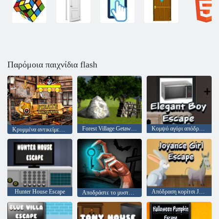
Παρόμοια παιχνίδια flash
Forest Village Getaway Επεισόδιο 2
Κομψό αγόρι απόδραση
Κρυμμένα αντικείμενα Pirate Treasure
Hunter House Escape
Απόδραση κορίτσι Joyance
Αποδράστε το μυστήριο δωμάτιο