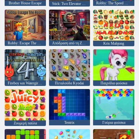
Brother House Escape
Robby: The Speed Maze
Stick: Two Elevator Escape
Robby: Escape The Rooms
Απόδραση από τη Ζώνη
Kris Mahjong
Fireboy και Watergirl 4: Crystal Temple
Πεταλούδα Kyodai
Παιχνίδια φούσκα
Tentrix
Γούρια φούσκα
Ζουμερή παύλα