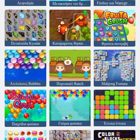
Λειψυδρία
Fireboy και Watergirl 4: Crystal Temple
Μετακινήστε τον δρομέα
Πεταλούδα Kyodai
Καταραμένος θησαυρός 2
Φρούτα συντριβή
Ατελείωτες Bubbles
Πορτοκαλί Ranch
Mahjong Fortuna
Γούρια φούσκα
Έντεκα έντεκα
Παιχνίδια φούσκα