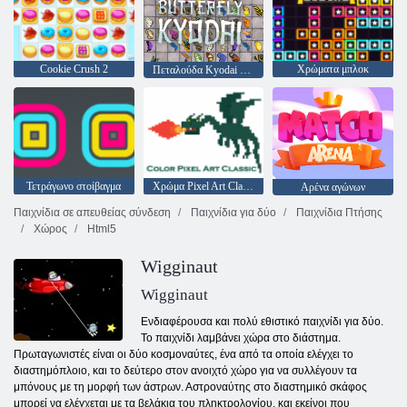
Cookie Crush 2
Χρώματα μπλοκ
Πεταλούδα Kyodai HD
Τετράγωνο στοίβαγμα
Χρώμα Pixel Art Classic
Αρένα αγώνων
Παιχνίδια σε απευθείας σύνδεση
Παιχνίδια για δύο
Παιχνίδια Πτήσης
Χώρος
Html5
Wigginaut
Wigginaut
Ενδιαφέρουσα και πολύ εθιστικό παιχνίδι για δύο.
Το παιχνίδι λαμβάνει χώρα στο διάστημα.
Πρωταγωνιστές είναι οι δύο κοσμοναύτες, ένα από τα οποία ελέγχει το
διαστημόπλοιο, και το δεύτερο στον ανοιχτό χώρο για να συλλέγουν τα
μπόνους με τη μορφή των άστρων. Αστροναύτης στο διαστημικό σκάφος
μπορεί να ελέγχεται με τα βελάκια του πληκτρολογίου, και εκείνοι που